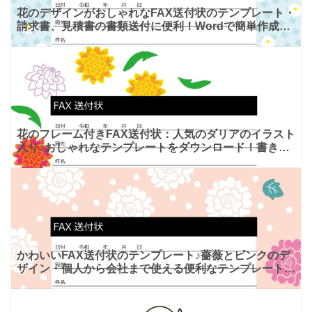
花のデザインがおしゃれなFAX送付状のテンプレート・
請求書、見積書の書類送付に便利！Wordで簡単作成や
PDFで手書き利用もOK！ お花のイラスト入りで華やか
＆
花のフレーム付きFAX送付状：人気のダリアのイラスト
入り♪おしゃれなテンプレートをダウンロード！書き方
簡単＆見やすい！ おしゃれなお花として生花店でも人
気の高い
かわいいFAX送付状のテンプレート♪薔薇とピンクのデ
ザイン・個人から会社まで使える便利なテンプレート！
Word・PDFの素材！ Word・PDF・JPGファイル