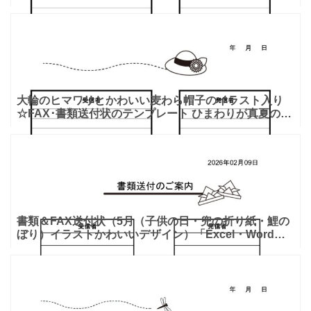
ラの花がポップに描かれ、モノクロながら明るく楽しい
印象の
大輪のヒマワリとかわいい麦わら帽子のイラスト入り
☆FAX･書類送付状のテンプレート ひまわりが真夏の太
陽を喜び、力強く咲いており、元気を貰えるテンプレー
トです。
書類＆FAX送付状（5月（子供の日・兜の折り紙・鯉の
ぼり）イラストかわいいデザイン）「Excel・Word」
をダウンロード出来る素材となり、5月のイベント、子
供