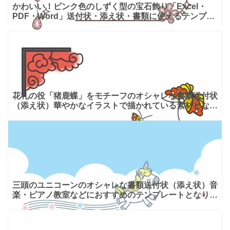
かわいい！ピンク色のしずく型の宝石飾り「Excel・
PDF・Word」送付状・添え状・書類に使えるテンプレ
ートとなります。イラストフレームでかわいい宝石がデ
ザイ
花札の役「猪鹿蝶」をモチーフのオシャレな書類送付状
（添え状）華やかなイラストで描かれている素材となり
ます。花札の役で、有名なイノシシ・シカ・チョウが大
き目のイラ
三頭のユニコーンのオシャレな書類送付状（添え状）音
楽・ピアノ教室などにおすすめのテンプレートとなり、
優しい色合いでユニコーンがフレーム状に描かれており
ます。オシ