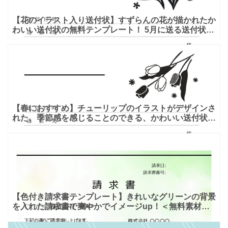
【花のイラスト入り送付状】すずらんの花が描かれたか
わいい送付状の無料テンプレート！ 5月に送る送付状に
おすすめ！ 可愛いすずらんのイラストが入ったFAX送
付状の
【春におすすめ】チューリップのイラストがデザインさ
れた、季節感を感じることのできる、かわいい送付状テ
ンプレート 春を知らせるチューリップが可愛らしく描
かれている
【色付き請求書テンプレート】きれいなグリーンの背景
を入れた請求書で爽やかでイメージup！＜無料素材＞
無料でお使い頂ける請求書のテンプレートです。コーナ
ーにグリ