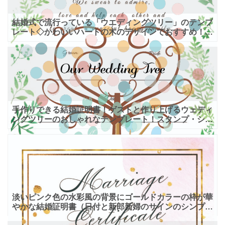
結婚式で流行っている「ウエディングツリー」のテンプ
レート◇かわいいハートの木のデザインでおすすめ！
結婚式のお役立ちアイテムとして人気のある「ウエディ
ングツリー
手作りできる結婚証明書！ゲストと作り上げるウェディ
ングツリーのおしゃれなテンプレート！スタンプ・シー
ルでアレンジ自在♪ 結婚式に招待したゲストと作り上げ
る二人の
淡いピンク色の水彩風の背景にゴールドカラーの枠が華
やかな結婚証明書（日付と新郎新婦のサインのシンプ
ル）のテンプレート。淡いピンク系のマーブル模様の背