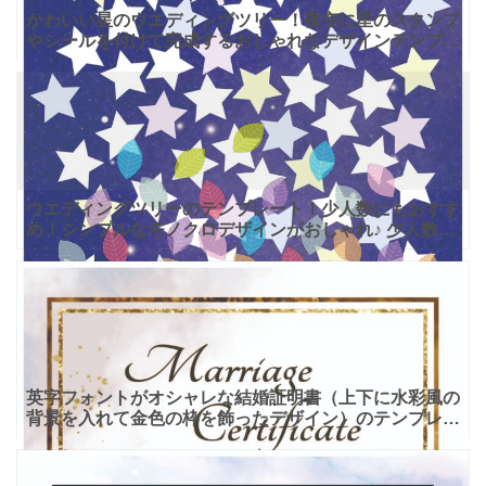
かわいい星のウエディングツリー！夜空に星のスタンプ
やシールを付けて完成するおしゃれなデザインテンプレ
ート 夜空に浮かぶような幻想的な背景の入った、おし
ゃれなデザ
ウエディングツリーのテンプレート！少人数にもおすす
め！シンプルなモノクロデザインがおしゃれ♪ 少人数な
ど人数の増減がしやすく、アレンジ自在で楽しめるウエ
ディング
英字フォントがオシャレな結婚証明書（上下に水彩風の
背景を入れて金色の枠を飾ったデザイン）のテンプレー
トとなり、ブルーグレーのぼかし入り背景に、ゴールド
のフレーム