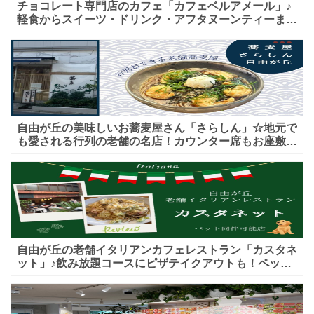
チョコレート専門店のカフェ「カフェベルアメール」♪
軽食からスイーツ・ドリンク・アフタヌーンティーまで
★子連れＯＫ！ギフトにも！
自由が丘の美味しいお蕎麦屋さん「さらしん」☆地元で
も愛される行列の老舗の名店！カウンター席もお座敷も
♪テイクアウトメニューもあり！
自由が丘の老舗イタリアンカフェレストラン「カスタネ
ット」♪飲み放題コースにピザテイクアウトも！ペット
入店可能♪喫煙可能な開放的なテラス席あり♪