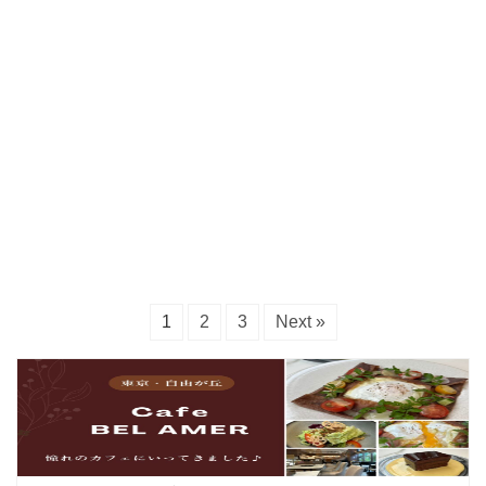
1
2
3
Next »