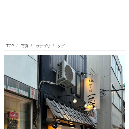
自
TOP
写真
カテゴリ
タグ
由
が
丘
駅
南
口
か
ら
徒