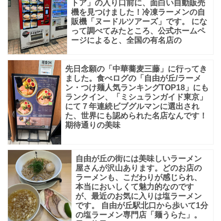
トア」の入り口前に、面白い自動販売
機を見つけました！冷凍ラーメンの自
販機「ヌードルツアーズ」です。 にな
って調べてみたところ、公式ホームペ
ージによると、全国の有名店の
先日念願の「中華蕎麦三藤」に行ってき
ました。食べログの「自由が丘/ラーメ
ン・つけ麺人気ランキングTOP18」にも
ランクイン、「ミシュランガイド東京」
にて７年連続ビブグルマンに選出され
た、世界にも認められた名店なんです！
期待通りの美味
自由が丘の街には美味しいラーメン
屋さんが沢山あります。どのお店の
ラーメンも、こだわりが感じられ、
本当においしくて魅力的なのです
が、最近のお気に入りは塩ラーメン
です。 自由が丘駅北口から歩いて1分
の塩ラーメン専門店「麺うらた」。