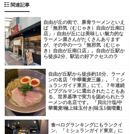
公
関連記事
式
サ
自由が丘の街で、豚骨ラーメンといえ
ば「無邪気（むじゃき）自由が丘南口
イ
店」♪ 自由が丘には美味しい魅力的な
ト
ラーメン屋さんがたくさんあります
が、その中の一つ「無邪気（むじゃ
に
き）自由が丘南口店」。自由が丘駅か
ら徒歩2分、駅近の好アクセスのラ
よ
る
自由が丘駅から徒歩約10分、ラーメ
と、
ンの名店「中華蕎麦三藤」。「ミシ
本
ュランガイド東京」にて、７年連続
ビブグルマンに選出されたこともあ
場
る、世界基準で実力を認められたラ
の
ーメンの名店です。 「貝出汁塩/中
華蕎麦/極上味玉付き(味玉1個増量)
日
本
食べログランキングにもランクイ
の
ン、「ミシュランガイド東京」に