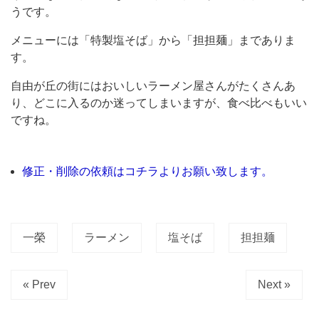
ゃ
うです。
れ
メニューには「特製塩そば」から「担担麺」までありま
で
す。
目
自由が丘の街にはおいしいラーメン屋さんがたくさんあ
を
り、どこに入るのか迷ってしまいますが、食べ比べもいい
ひ
ですね。
く
外
修正・削除の依頼はコチラよりお願い致します。
観
の
「塩
一榮
ラーメン
塩そば
担担麺
そ
ば
一
« Prev
Next »
榮」。