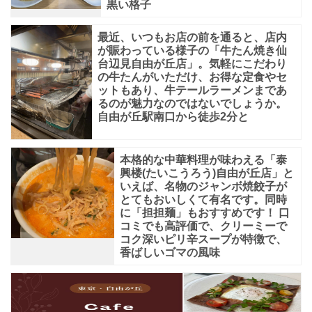
黒い格子
最近、いつもお店の前を通ると、店内
が賑わっている様子の「牛たん焼き仙
台辺見自由が丘店」。気軽にこだわり
の牛たんがいただけ、お得な定食やセ
ットもあり、牛テールラーメンまであ
るのが魅力なのではないでしょうか。
自由が丘駅南口から徒歩2分と
本格的な中華料理が味わえる「泰
興楼(たいこうろう)自由が丘店」と
いえば、名物のジャンボ焼餃子が
とてもおいしくて有名です。同時
に「担担麺」もおすすめです！ 口
コミでも高評価で、クリーミーで
コク深いピリ辛スープが特徴で、
香ばしいゴマの風味