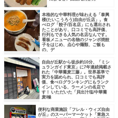
そ
ば
本格的な中華料理が味わえる「泰興
で、
楼(たいこうろう)自由が丘店」。食
べログ「餃子/百名店」にも選出され
たことがあり、口コミでも高評価、
行列もできる人気の名店なんです。
看板メニューの名物のジャンボ焼餃
子をはじめ、点心や麺類、ご飯も
の、デ
自由が丘駅から徒歩約10分、「ミシ
ュランガイド東京」に7年連続掲載さ
れた「中華蕎麦三藤」。世界基準で
実力を認められ、口コミでも高評
価、食べログランキングにもランク
インしている、ラーメンの名店で
す！ いただいた「貝出汁塩/中華蕎
麦/極
便利な商業施設「フレル・ウィズ自由
が丘」のスーパーマーケット「東急ス