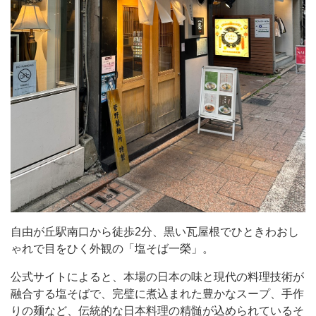
歩
2
分、
黒
い
瓦
屋
根
で
ひ
と
自由が丘駅南口から徒歩2分、黒い瓦屋根でひときわおし
き
ゃれで目をひく外観の「塩そば一榮」。
わ
公式サイトによると、本場の日本の味と現代の料理技術が
お
融合する塩そばで、完璧に煮込まれた豊かなスープ、手作
し
りの麺など、伝統的な日本料理の精髄が込められているそ