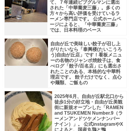
て、７年連続ビブグルマンに選出
味
された「中華蕎麦三藤」。多くの
と
方々から高い評価を受けているラ
ーメン専門店です。 公式ホームペ
現
ージによると、「中華蕎麦三藤」
代
では、日本料理のベース
の
自由が丘で美味しい餃子が召し上
料
がりたいなら「泰興楼(たいこうろ
う)自由が丘店」です！看板メニュ
理
ーの名物のジャンボ焼餃子は、食
技
べログ「餃子/百名店」にも選出さ
れたことのある、本格的な中華料
術
理店です。 餃子だけでなく、点心
が
や麺類、ご飯もの
融
2025年6月、自由が丘駅北口から
合
徒歩1分の好立地・自由が丘美観
街に新規オープンした「RAMEN
す
and TSUKEMEN Number.9（ラ
る
ーメンアンドツケメンナンバー
ナイン）」。 公式instagramやX
塩
によると、国産丸鶏と鴨