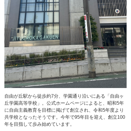
7
分、
学
園
通
り
沿
い
に
あ
る
自由が丘駅から徒歩約7分、学園通り沿いにある「自由ヶ
「自
丘学園高等学校」。公式ホームページによると、昭和5年
由
に自由主義教育を目標に掲げて創立され、令和5年度より
ヶ
共学校となったそうです。今年で95年目を迎え、創立100
年を目指して歩み始めています。
丘