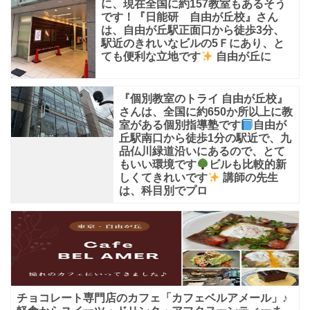
に、現在全国に約157教室もあるそう
目
です！『日能研 自由が丘校』さん
標
は、自由が丘駅正面口から徒歩3分、
駅近のきれいなビルの5Ｆにあり、と
に
ても便利な立地です
自由が丘に
掲
げ
『個別教室のトライ 自由が丘校』
さんは、全国に約650か所以上に教
て
室がある個別指導塾です
自由が
創
丘駅南口から徒歩1分の駅近で、九
品仏川緑道沿いにあるので、とて
立
もいい環境です
ビルも比較的新
さ
しくてきれいです
講師の先生
は、科目別でプロ
れ、
令
和
5
年
チョコレート専門店のカフェ「カフェベルアメール」♪
度