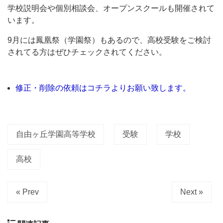
学
学校説明会や個別相談会、オープンスクールも開催されて
園
います。
高
9月には鳳凰祭（学園祭）もあるので、高校受験をご検討
等
されてる方はぜひチェックされてください。
学
校」。
修正・削除の依頼はコチラよりお願い致します。
公
式
ホ
自由ヶ丘学園高等学校
受験
学校
ー
ム
高校
ペ
ー
« Prev
Next »
ジ
に