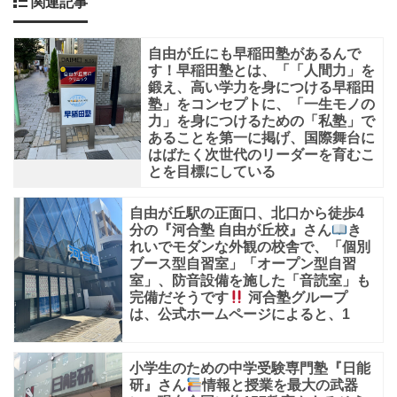
関連記事
よ
る
自由が丘にも早稲田塾があるんで
と、
す！早稲田塾とは、「「人間力」を
鍛え、高い学力を身につける早稲田
昭
塾」をコンセプトに、「一生モノの
和
力」を身につけるための「私塾」で
あることを第一に掲げ、国際舞台に
5
はばたく次世代のリーダーを育むこ
年
とを目標にしている
に
自由が丘駅の正面口、北口から徒歩4
自
分の『河合塾 自由が丘校』さん
き
れいでモダンな外観の校舎で、「個別
由
ブース型自習室」「オープン型自習
主
室」、防音設備を施した「音読室」も
完備だそうです
河合塾グループ
義
は、公式ホームページによると、1
教
育
小学生のための中学受験専門塾『日能
を
研』さん
情報と授業を最大の武器