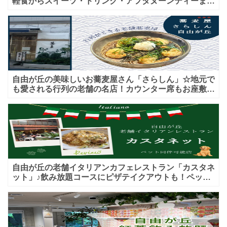
軽食からスイーツ・ドリンク・アフタヌーンティーまで
よ
★子連れＯＫ！ギフトにも！
り
共
学
自由が丘の美味しいお蕎麦屋さん「さらしん」☆地元で
も愛される行列の老舗の名店！カウンター席もお座敷も
♪テイクアウトメニューもあり！
自由が丘の老舗イタリアンカフェレストラン「カスタネ
ット」♪飲み放題コースにピザテイクアウトも！ペット
入店可能♪喫煙可能な開放的なテラス席あり♪