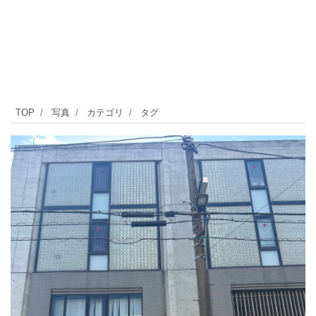
自
TOP
写真
カテゴリ
タグ
由
が
丘
駅
か
ら
徒
歩
約