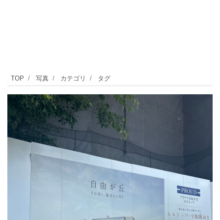
自
TOP
写真
カテゴリ
タグ
由
が
丘
の
街
に、
以
前
高