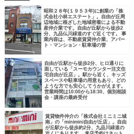
ラ
昭和２８年(１９５３年)に創業の「株
ウ
式会社小林エステート」。自由が丘周
ド
辺地域に根ざした地域密着による不動
産仲介業です。自由が丘駅から徒歩2
自
分、九品仏川緑道のすぐ近くです。 事
由
業内容は、不動産賃貸仲介業、アパー
ト・マンション・駐車場の管
が
丘
自由が丘駅から徒歩2分、ヒロ通りに
ヒ
面している「スーモカウンター注文住
宅自由が丘店」。駅から近く、キッズ
ル
スペースや駐車場の用意もあり、どの
ト
ような方でも安心してうかがえます。
営業時間は10:00から18:30、個別相談
ッ
会・講座の最終受付
プ」
が
賃貸物件仲介の「株式会社ミニミニ城
誕
南」の「minimini自由が丘店」。自由
が丘駅から徒歩約2分、九品川緑道の
生
近くにあります。 来店予約はネット