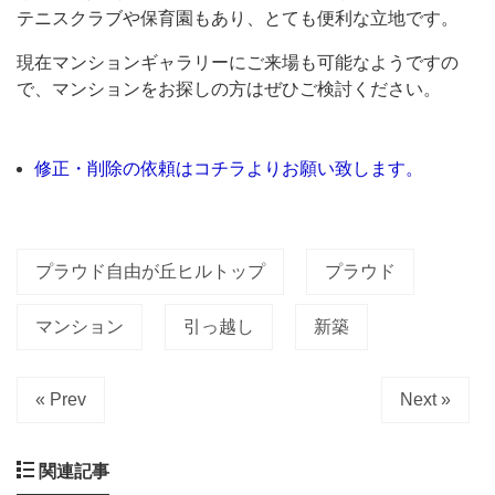
丘」
テニスクラブや保育園もあり、とても便利な立地です。
が
現在マンションギャラリーにご来場も可能なようですの
あ
で、マンションをお探しの方はぜひご検討ください。
っ
た
修正・削除の依頼はコチラよりお願い致します。
地
に、
高
プラウド自由が丘ヒルトップ
プラウド
級
レ
マンション
引っ越し
新築
ジ
デ
« Prev
Next »
ン
ス
関連記事
「プ