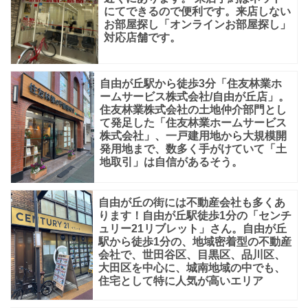
し
にてできるので便利です。来店しない
お部屋探し「オンラインお部屋探し」
ま
対応店舗です。
す。
近
自由が丘駅から徒歩3分「住友林業ホ
く
ームサービス株式会社/自由が丘店」。
住友林業株式会社の土地仲介部門とし
に
て発足した「住友林業ホームサービス
は
株式会社」、一戸建用地から大規模開
発用地まで、数多く手がけていて「土
20
地取引」は自信があるそう。
自由が丘の街には不動産会社も多くあ
ります！自由が丘駅徒歩1分の「センチ
ュリー21リブレット」さん。自由が丘
駅から徒歩1分の、地域密着型の不動産
会社で、世田谷区、目黒区、品川区、
大田区を中心に、城南地域の中でも、
住宅として特に人気が高いエリア