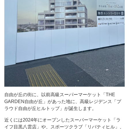
級
ス
ー
パ
ー
マ
ー
ケ
ッ
ト
「THE
自由が丘の街に、以前高級スーパーマーケット「THE
GARDEN
GARDEN自由が丘」があった地に、高級レジデンス「プ
自
ラウド自由が丘ヒルトップ」が誕生します。
由
近くには2024年にオープンしたスーパーマーケット「ラ
が
イフ目黒八雲店」や、スポーツクラブ「リバティヒル」、