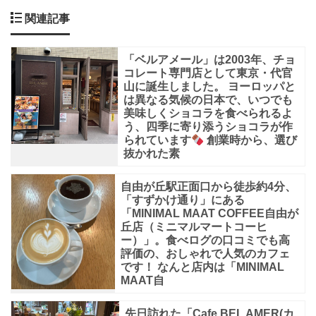
レ
関連記事
イ
税
「ベルアメール」は2003年、チョ
込
コレート専門店として東京・代官
山に誕生しました。 ヨーロッパと
￥1,980（本
は異なる気候の日本で、いつでも
体
美味しくショコラを食べられるよ
う、四季に寄り添うショコラが作
価
られています
創業時から、選び
抜かれた素
格
¥1,800）」
自由が丘駅正面口から徒歩約4分、
「か
「すずかけ通り」にある
「MINIMAL MAAT COFFEE自由が
き
丘店（ミニマルマートコーヒ
氷
ー）」。食べログの口コミでも高
評価の、おしゃれで人気のカフェ
ベ
です！ なんと店内は「MINIMAL
MAAT自
リ
ー
先日訪れた「Cafe BEL AMER(カ