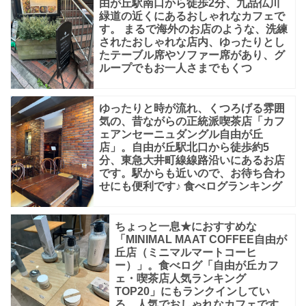
由が丘駅南口から徒歩2分、九品仏川
緑道の近くにあるおしゃれなカフェで
す。 まるで海外のお店のような、洗練
されたおしゃれな店内、ゆったりとし
たテーブル席やソファー席があり、グ
ループでもお一人さまでもくつ
ゆったりと時が流れ、くつろげる雰囲
気の、昔ながらの正統派喫茶店「カフ
ェアンセーニュダングル自由が丘
店」。自由が丘駅北口から徒歩約5
分、東急大井町線線路沿いにあるお店
です。駅からも近いので、お待ち合わ
せにも便利です♪ 食べログランキング
ちょっと一息★におすすめな
「MINIMAL MAAT COFFEE自由が
丘店（ミニマルマートコーヒ
ー）」。食べログ「自由が丘カフ
ェ・喫茶店人気ランキング
TOP20」にもランクインしてい
る、人気でおしゃれなカフェです。