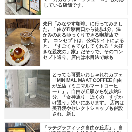
している店舗です。
先日「みなやす珈琲」に行ってみまし
た。自由が丘駅南口から徒歩1分、温
かみのあるゆっくりできる喫茶店で
す。 コンセプトは、公式サイトによる
と、『すごくもてなしてくれる「大好
きな親友の」家』だそうで、そのコン
セプト通り、店内は木目法で緑も
とっても可愛いおしゃれなカフェ
「MINIMAL MAAT COFFEE自由
が丘店（ミニマルマートコーヒ
ー）」。自由が丘駅から徒歩約5
分、「女神通り」近くの「すずか
け通り」沿いにあります。 店内は
美容院やセレクトショップも併設
され、新し
「ラテグラフィック自由が丘店」。自