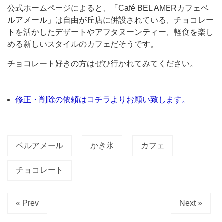
な
公式ホームページによると、「Café BEL AMERカフェベ
看
ルアメール」は自由が丘店に併設されている、チョコレー
トを活かしたデザートやアフタヌーンティー、軽食を楽し
板
める新しいスタイルのカフェだそうです。
が！
「か
チョコレート好きの方はぜひ行かれてみてください。
き
氷
修正・削除の依頼はコチラよりお願い致します。
シ
ョ
コ
ベルアメール
かき氷
カフェ
ラ
ア
チョコレート
ー
ル
« Prev
Next »
グ