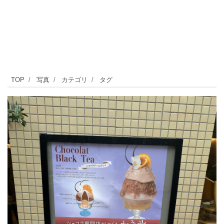
先
TOP
写真
カテゴリ
タグ
日
「ベ
ル
ア
メ
ー
ル
自
由