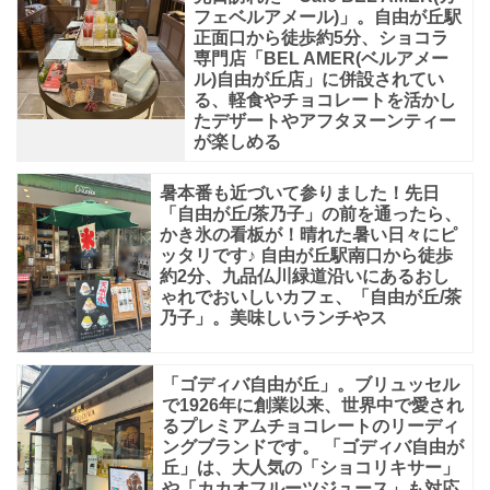
フ
フェベルアメール)」。自由が丘駅
正面口から徒歩約5分、ショコラ
ロ
専門店「BEL AMER(ベルアメー
マ
ル)自由が丘店」に併設されてい
る、軽食やチョコレートを活かし
ー
たデザートやアフタヌーンティー
が楽しめる
ジ
ュ
暑本番も近づいて参りました！先日
「自由が丘/茶乃子」の前を通ったら、
かき氷の看板が！晴れた暑い日々にピ
ッタリです♪ 自由が丘駅南口から徒歩
約2分、九品仏川緑道沿いにあるおし
ゃれでおいしいカフェ、「自由が丘/茶
乃子」。美味しいランチやス
「ゴディバ自由が丘」。ブリュッセル
で1926年に創業以来、世界中で愛され
るプレミアムチョコレートのリーディ
ングブランドです。 「ゴディバ自由が
丘」は、大人気の「ショコリキサー」
や「カカオフルーツジュース」も対応