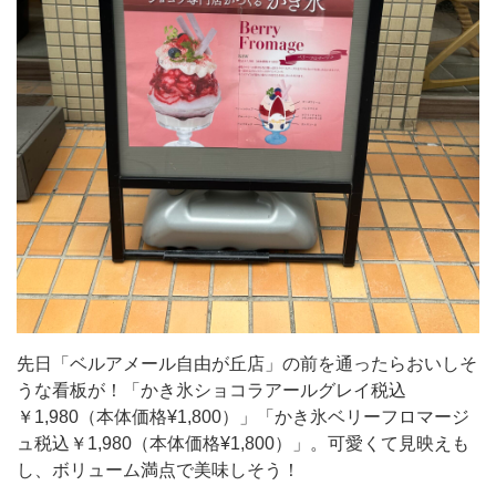
が
丘
店」
の
前
を
通
っ
た
ら
お
先日「ベルアメール自由が丘店」の前を通ったらおいしそ
い
うな看板が！「かき氷ショコラアールグレイ税込
し
￥1,980（本体価格¥1,800）」「かき氷ベリーフロマージ
そ
ュ税込￥1,980（本体価格¥1,800）」。可愛くて見映えも
し、ボリューム満点で美味しそう！
う