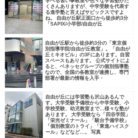
学べる習い事教室や色々な学習塾がた
くさんありますが、中学受験を代表す
る進学塾と言えばサピックスですよ
ね。 自由が丘駅正面口から徒歩約3分
「SAPIX/小学部/自由が丘
自由が丘駅から徒歩約3分の「東京個
別指導学院/自由が丘教室」。「自由が
丘ミキオビル」の3Fにあります。自習
スペースもあります。 公式サイトによ
ると、ベネッセグループの個別指導塾
なので、全国の各教室が連携し、専門
部署が最新の情報を入手・
自由が丘には学習塾も沢山あるんで
す。大学受験予備校から中学受験、小
学校受験、幼児教室まで…様々な塾が
あります。 大学受験なら「四谷学院」
「栄光ゼミナール」「駿台予備学校」
「個別教室のトライ」「東進ハイスク
ール」などなど…。 写真