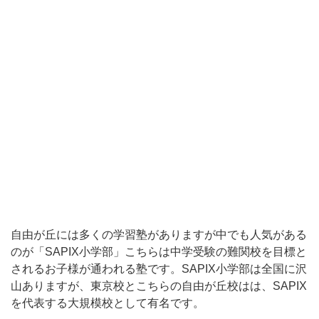
の
が
「SAPIX
小
学
部」
こ
ち
ら
は
中
自由が丘には多くの学習塾がありますが中でも人気がある
学
のが「SAPIX小学部」こちらは中学受験の難関校を目標と
されるお子様が通われる塾です。SAPIX小学部は全国に沢
受
山ありますが、東京校とこちらの自由が丘校はは、SAPIX
験
を代表する大規模校として有名です。
の