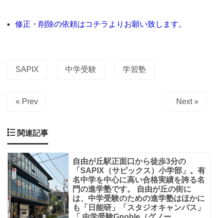
難
修正・削除の依頼はコチラよりお願い致します。
関
校
を
目
SAPIX
中学受験
学習塾
標
と
« Prev
Next »
さ
れ
関連記事
る
お
自由が丘駅正面口から徒歩3分の
子
「SAPIX（サピックス）小学部」。有
名中学を中心に高い合格実績を誇る名
様
門の進学塾です。 自由が丘の街に
は、中学受験のための進学塾はほかに
が
も「日能研」「スタジオキャンパス」
通
「 中学受験Gnoble（グノー