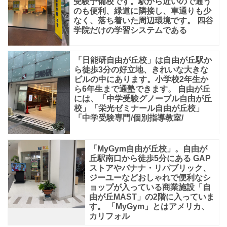
受験予備校です。駅から近いので通う
のも便利、緑道に隣接し、車通りも少
なく、落ち着いた周辺環境です。 四谷
学院だけの学習システムである
「日能研自由が丘校」は自由が丘駅か
ら徒歩3分の好立地、きれいな大きな
ビルの中にあります。小学校2年生か
ら6年生まで通塾できます。 自由が丘
には、「中学受験グノーブル自由が丘
校」「栄光ゼミナール自由が丘校」
「中学受験専門/個別指導教室/
「MyGym自由が丘校」。自由が
丘駅南口から徒歩5分にある GAP
ストアやバナナ・リパブリック、
ジーユーなどおしゃれで便利なシ
ョップが入っている商業施設「自
由が丘MAST」の2階に入っていま
す。 「MyGym」とはアメリカ、
カリフォル