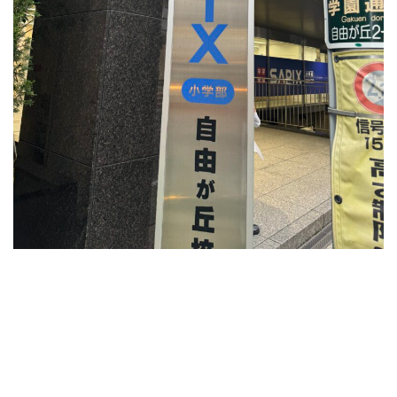
塾
が
あ
り
ま
す
が
中
で
も
人
気
が
あ
る