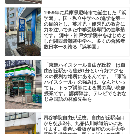
1959年に兵庫県尼崎市で誕生した「浜
学園」。国・私立中学への進学を第一
の目的とし、英才児・優秀児の教育に
力を注いできた中学受験専門の進学塾
です。 灘中・神戸女学院中をはじめと
した関西最難関中学へ、多くの合格者
数日本一を誇る「浜学園」
「東進ハイスクール自由が丘校」は自
由が丘駅から徒歩1分という好アクセ
スの便利な場所にあるんです。 「東進
ハイスクール」の強みは、なんといっ
ても、トップ講師による質の高い映像
授業です。 講師陣は、テレビでもおな
じみ国語の林修先生を
四谷学院自由が丘校。自由が丘駅南口
から徒歩2分、九品仏川緑道沿いにあ
ります。黄色い看板が目印の大手大学