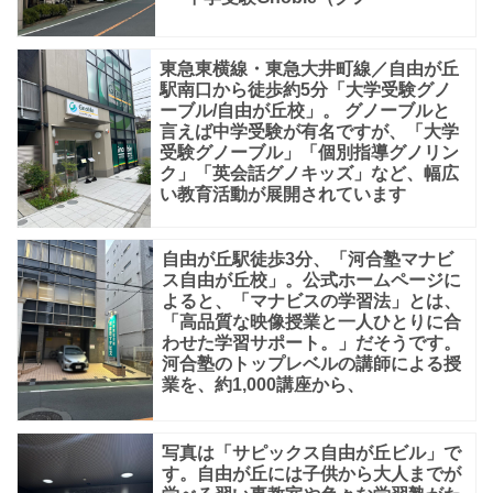
わ
れ
東急東横線・東急大井町線／自由が丘
駅南口から徒歩約5分「大学受験グノ
る
ーブル/自由が丘校」。 グノーブルと
塾
言えば中学受験が有名ですが、「大学
受験グノーブル」「個別指導グノリン
で
ク」「英会話グノキッズ」など、幅広
す。
い教育活動が展開されています
SAPIX
小
自由が丘駅徒歩3分、「河合塾マナビ
ス自由が丘校」。公式ホームページに
学
よると、「マナビスの学習法」とは、
部
「高品質な映像授業と一人ひとりに合
わせた学習サポート。」だそうです。
は
河合塾のトップレベルの講師による授
業を、約1,000講座から、
全
国
写真は「サピックス自由が丘ビル」で
す。自由が丘には子供から大人までが