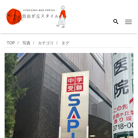
Me
自
TOP
写真
カテゴリ
タグ
由
が
丘
に
は
多
く
の
学
習