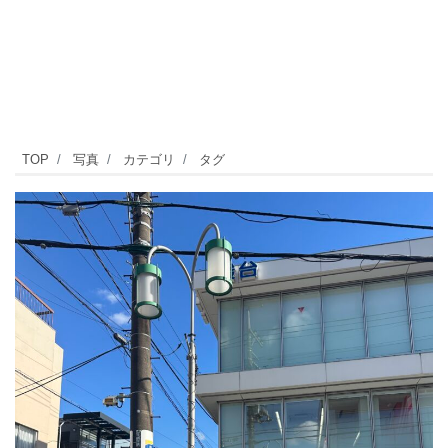
自
TOP
写真
カテゴリ
タグ
由
ヶ
丘
に
は
た
く
さ
ん