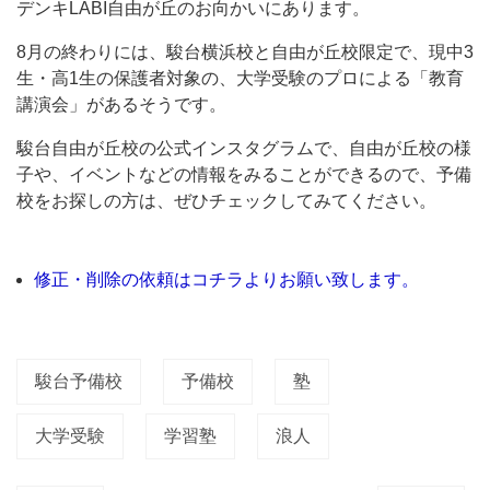
デンキLABI自由が丘のお向かいにあります。
受
験
8月の終わりには、駿台横浜校と自由が丘校限定で、現中3
に
生・高1生の保護者対象の、大学受験のプロによる「教育
講演会」があるそうです。
向
け
駿台自由が丘校の公式インスタグラムで、自由が丘校の様
て
子や、イベントなどの情報をみることができるので、予備
校をお探しの方は、ぜひチェックしてみてください。
の
予
備
修正・削除の依頼はコチラよりお願い致します。
校
も！
東
駿台予備校
予備校
塾
進
ハ
大学受験
学習塾
浪人
イ