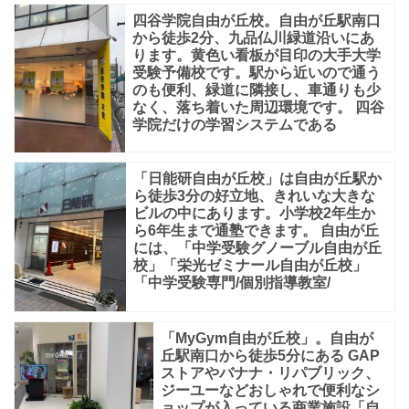
四谷学院自由が丘校。自由が丘駅南口
から徒歩2分、九品仏川緑道沿いにあ
ります。黄色い看板が目印の大手大学
受験予備校です。駅から近いので通う
のも便利、緑道に隣接し、車通りも少
なく、落ち着いた周辺環境です。 四谷
学院だけの学習システムである
「日能研自由が丘校」は自由が丘駅か
ら徒歩3分の好立地、きれいな大きな
ビルの中にあります。小学校2年生か
ら6年生まで通塾できます。 自由が丘
には、「中学受験グノーブル自由が丘
校」「栄光ゼミナール自由が丘校」
「中学受験専門/個別指導教室/
「MyGym自由が丘校」。自由が
丘駅南口から徒歩5分にある GAP
ストアやバナナ・リパブリック、
ジーユーなどおしゃれで便利なシ
ョップが入っている商業施設「自