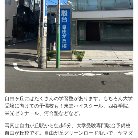
の
学
習
塾
が
あ
り
ま
す。
も
ち
自由ヶ丘にはたくさんの学習塾があります。もちろん大学
ろ
受験に向けての予備校も！東進ハイスクール、四谷学院、
ん
栄光ゼミナール、河合塾などなど。
大
写真は自由が丘駅から徒歩5分、大学受験専門駿台予備校
学
自由が丘校です。自由が丘グリーンロード沿いで、ヤマダ