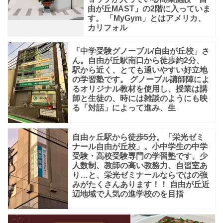
由が丘MAST」の2階に入っていま
す。 「MyGym」とはアメリカ、
カリフォル
「中学受験グノーブル/自由が丘校」さ
ん。自由が丘駅南口から徒歩約2分、
駅から近く、とても通いやすい好立地
の学習塾です。 グノーブル講師陣によ
るオリジナル教材を使用し、授業は講
師と生徒の、時には雑談のようにも映
る「対話」によって進み、生
自由ヶ丘駅から徒歩5分。「栄光ゼミ
ナール自由が丘校」。小中学生の中学
受験・高校受験専門の学習塾です。少
人数制、教師の高い教務力、自習室あ
り…と、栄光ゼミナールならではの強
みがたくさんあります！！ 自由が丘近
辺地域で人気の進学校のを目指