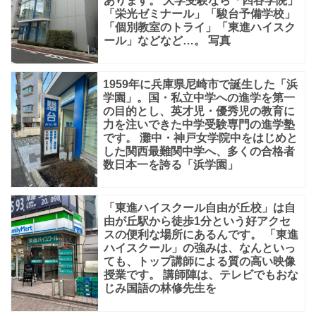
あります。 大学受験なら「四谷学院」
か
「栄光ゼミナール」「駿台予備学校」
「個別教室のトライ」「東進ハイスク
ら
ール」などなど…。 写真
徒
1959年に兵庫県尼崎市で誕生した「浜
学園」。国・私立中学への進学を第一
の目的とし、英才児・優秀児の教育に
力を注いできた中学受験専門の進学塾
です。 灘中・神戸女学院中をはじめと
した関西最難関中学へ、多くの合格者
数日本一を誇る「浜学園」
「東進ハイスクール自由が丘校」は自
由が丘駅から徒歩1分という好アクセ
スの便利な場所にあるんです。 「東進
ハイスクール」の強みは、なんといっ
ても、トップ講師による質の高い映像
授業です。 講師陣は、テレビでもおな
じみ国語の林修先生を