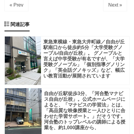
ス
« Prev
Next »
ク
ー
関連記事
ル、
四
東急東横線・東急大井町線／自由が丘
駅南口から徒歩約5分「大学受験グノ
谷
ーブル/自由が丘校」。 グノーブルと
学
言えば中学受験が有名ですが、「大学
受験グノーブル」「個別指導グノリン
院、
ク」「英会話グノキッズ」など、幅広
栄
い教育活動が展開されています
光
ゼ
自由が丘駅徒歩3分、「河合塾マナビ
ス自由が丘校」。公式ホームページに
ミ
よると、「マナビスの学習法」とは、
「高品質な映像授業と一人ひとりに合
ナ
わせた学習サポート。」だそうです。
ー
河合塾のトップレベルの講師による授
業を、約1,000講座から、
ル、