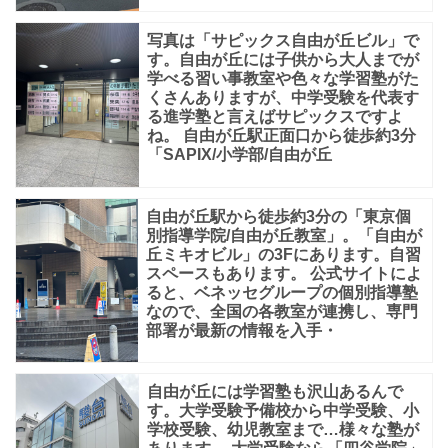
河
写真は「サピックス自由が丘ビル」で
合
す。自由が丘には子供から大人までが
塾
学べる習い事教室や色々な学習塾がた
くさんありますが、中学受験を代表す
な
る進学塾と言えばサピックスですよ
ど
ね。 自由が丘駅正面口から徒歩約3分
「SAPIX/小学部/自由が丘
な
ど。
自由が丘駅から徒歩約3分の「東京個
写
別指導学院/自由が丘教室」。「自由が
真
丘ミキオビル」の3Fにあります。自習
スペースもあります。 公式サイトによ
は
ると、ベネッセグループの個別指導塾
なので、全国の各教室が連携し、専門
自
部署が最新の情報を入手・
由
が
自由が丘には学習塾も沢山あるんで
丘
す。大学受験予備校から中学受験、小
学校受験、幼児教室まで…様々な塾が
駅