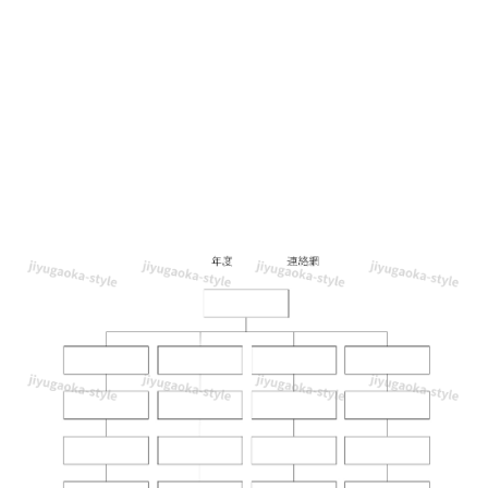
育
園・
学
校
の
保
護
者
や
自
治
会・
町
内
会