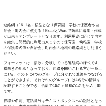
が
出
来
連絡網（16+1名）横型となり保育園・学校の保護者や自
る
治会・町内会に使える！ExcelとWordで簡単に編集・作成
テ
が出来るテンプレートとなります。利用用途に応じて内容
ン
を編集し簡易的に利用出来ますので保育園・幼稚園・学校
プ
の保護者名簿や自治会、町内会の地域の連絡網とし利用く
ださい。
レ
ー
フォーマットは、複数に分岐している連絡網の様式です。
横向きの用紙となっており、連絡を開始される方が一番上
ト
に1名、その下に4つのグループに分かれて連絡をつなげる
と
ことができます。それぞれのグループには4名分の情報を
な
記載することができ、合計で16名＋最初の1名を記入可能
り
です。
ま
役職や名前、電話番号はテキストボックスへの記述となっ
す。