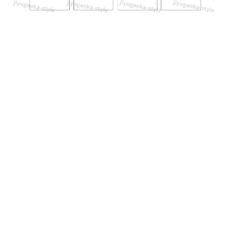
に
使
え
る！
Excel
と
Word
で
簡
単
に
編
集・
作
成