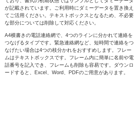
ており、書式の初期状態ではサンプルとしてダミーデータ
利
が記載されています。ご利用時にダミーデータを置き換え
てご活用ください。テキストボックスとなるため、不必要
用
な部分については削除して対応ください。
用
途
A4横書きの電話連絡網で、4つのラインに分かれて連絡を
つなげるタイプです。緊急連絡網など、短時間で連絡をつ
に
なげたい場合は4つの枝分かれをおすすめします。フレー
応
ムはテキストボックスです。フレーム内に簡単に名前や電
じ
話番号を記入でき、フレームも削除も容易です。ダウンロ
ードすると、Excel、Word、PDFのご用意があります。