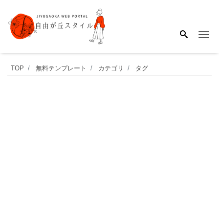
Me
連
TOP
無料テンプレート
カテゴリ
タグ
絡
網
（16+1
名）
横
型
と
な
り
保