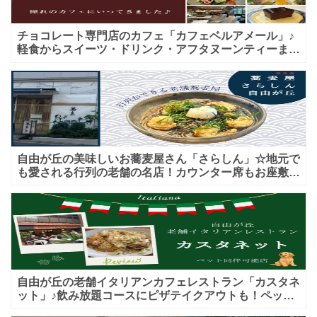
チョコレート専門店のカフェ「カフェベルアメール」♪
軽食からスイーツ・ドリンク・アフタヌーンティーまで
★子連れＯＫ！ギフトにも！
自由が丘の美味しいお蕎麦屋さん「さらしん」☆地元で
も愛される行列の老舗の名店！カウンター席もお座敷も
♪テイクアウトメニューもあり！
自由が丘の老舗イタリアンカフェレストラン「カスタネ
ット」♪飲み放題コースにピザテイクアウトも！ペット
入店可能♪喫煙可能な開放的なテラス席あり♪