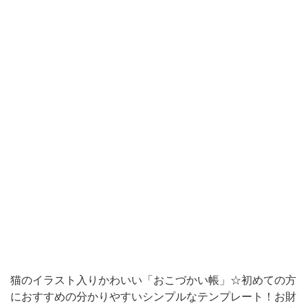
テ
ン
プ
レ
ー
ト！
お
財
布
を
持
っ
た
猫のイラスト入りかわいい「おこづかい帳」☆初めての方
ネ
におすすめの分かりやすいシンプルなテンプレート！お財
コ