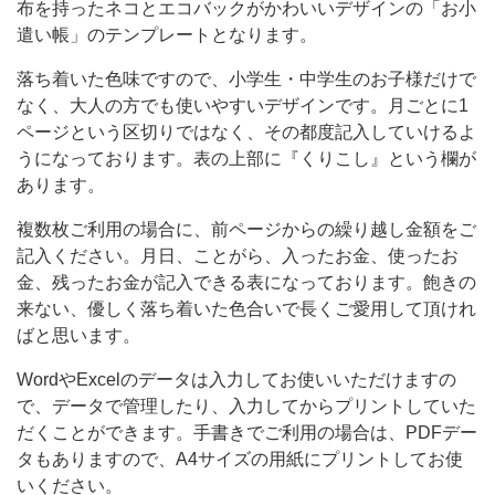
布を持ったネコとエコバックがかわいいデザインの「お小
と
遣い帳」のテンプレートとなります。
エ
落ち着いた色味ですので、小学生・中学生のお子様だけで
コ
なく、大人の方でも使いやすいデザインです。月ごとに1
バ
ページという区切りではなく、その都度記入していけるよ
ッ
うになっております。表の上部に『くりこし』という欄が
あります。
ク
が
複数枚ご利用の場合に、前ページからの繰り越し金額をご
記入ください。月日、ことがら、入ったお金、使ったお
か
金、残ったお金が記入できる表になっております。飽きの
わ
来ない、優しく落ち着いた色合いで長くご愛用して頂けれ
い
ばと思います。
い
WordやExcelのデータは入力してお使いいただけますの
デ
で、データで管理したり、入力してからプリントしていた
ザ
だくことができます。手書きでご利用の場合は、PDFデー
イ
タもありますので、A4サイズの用紙にプリントしてお使
いください。