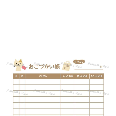
い
「お
こ
づ
か
い
帳」
☆
初
め
て
の
方
に
お