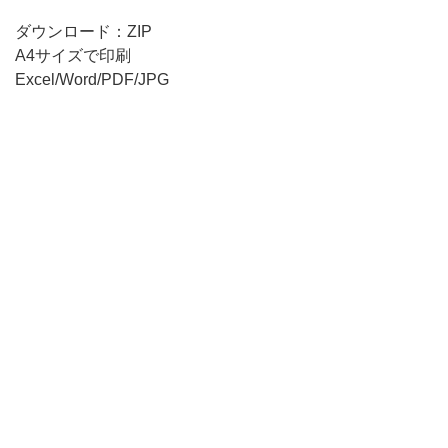
ン
の
ダウンロード：ZIP
「お
A4サイズで印刷
Excel/Word/PDF/JPG
小
遣
い