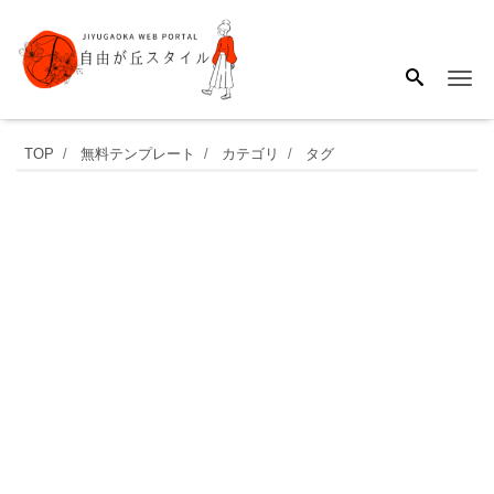
Me
猫
TOP
無料テンプレート
カテゴリ
タグ
の
イ
ラ
ス
ト
入
り
か
わ
い