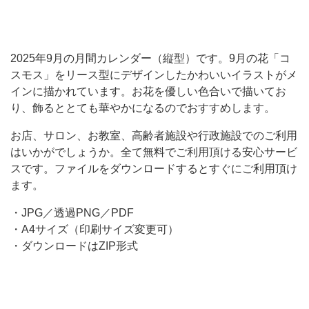
お
花
を
2025年9月の月間カレンダー（縦型）です。9月の花「コ
スモス」をリース型にデザインしたかわいいイラストがメ
優
インに描かれています。お花を優しい色合いで描いてお
し
り、飾るととても華やかになるのでおすすめします。
い
お店、サロン、お教室、高齢者施設や行政施設でのご利用
色
はいかがでしょうか。全て無料でご利用頂ける安心サービ
合
スです。ファイルをダウンロードするとすぐにご利用頂け
い
ます。
で
・JPG／透過PNG／PDF
描
・A4サイズ（印刷サイズ変更可）
い
・ダウンロードはZIP形式
て
お