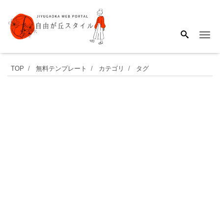
Me
2025
TOP
無料テンプレート
カテゴリ
タグ
年
9
月
の
月
間
カ
レ
ン
ダ