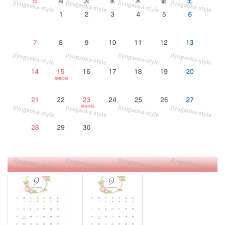
ー
ス
型
に
デ
ザ
イ
ン
し
た
か
わ
い
い
イ