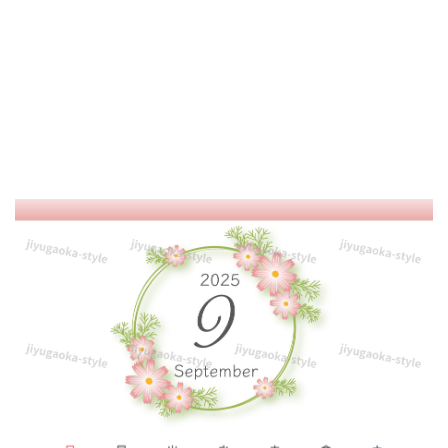
ー
（縦
型）
で
す。
9
月
の
花
「コ
ス
モ
ス」
を
リ