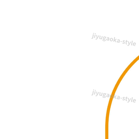
の
「臨
時
休
業」
の
お
知
ら