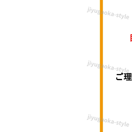
せ
テ
ン
プ
レ
ー
ト・
文
書
入