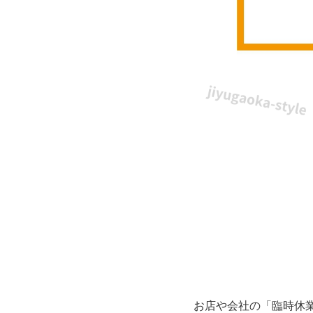
り
で
簡
単
作
成
で
き
る
お店や会社の「臨時休