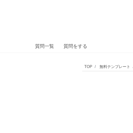
質問一覧
質問をする
お
TOP
無料テンプレート
店
や
会
社