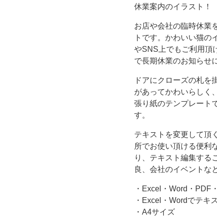
張
休業案内のイラスト！
お店や会社の臨時休業
り
トです。かわいい猫の
やSNS上でもご利用
紙
で長期休業のお知らせ
や
ドアにクローズの札を
があってかわいらしく
ポ
張り紙のテンプレート
す。
ス
テキストを変更して頂
タ
所でお使い頂ける便利な
り、テキスト編集する
ー・
良、会社のイベントな
・Excel・Word・PDF
休
・Excel・Wordで
・A4サイズ