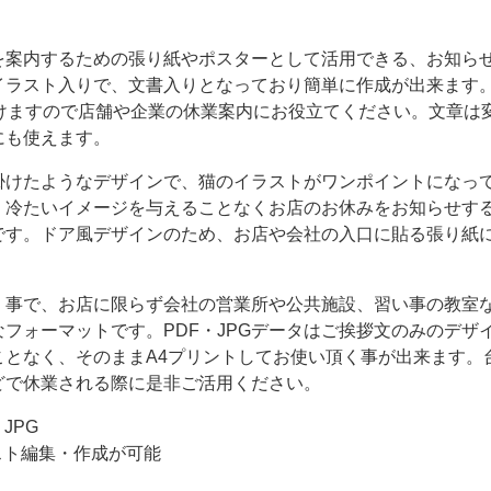
を案内するための張り紙やポスターとして活用できる、お知ら
イラスト入りで、文書入りとなっており簡単に作成が出来ます
頂けますので店舗や企業の休業案内にお役立てください。文章は
にも使えます。
掛けたようなデザインで、猫のイラストがワンポイントになっ
、冷たいイメージを与えることなくお店のお休みをお知らせす
です。ドア風デザインのため、お店や会社の入口に貼る張り紙
く事で、お店に限らず会社の営業所や公共施設、習い事の教室
フォーマットです。PDF・JPGデータはご挨拶文のみのデザ
ことなく、そのままA4プリントしてお使い頂く事が出来ます。
どで休業される際に是非ご活用ください。
・JPG
テキスト編集・作成が可能