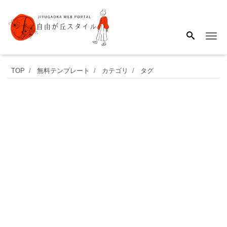
Me
つ
TOP
無料テンプレート
カテゴリ
タグ
け
方・
書
き
方・
手
書
き
が
簡