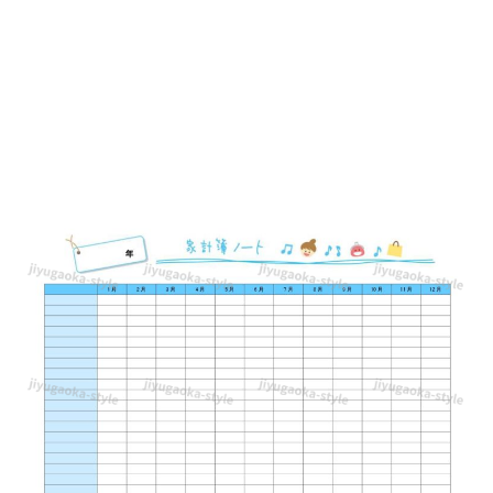
単
な
家
計
簿
「Excel・
Word・
PDF」
月
別
の
か
わ
い
い