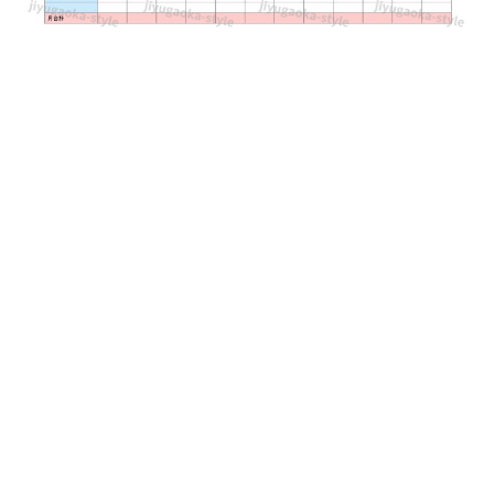
テ
ン
プ
レ
ー
ト
と
な
り
ま
す。
ダ
ウ
ン
ロ