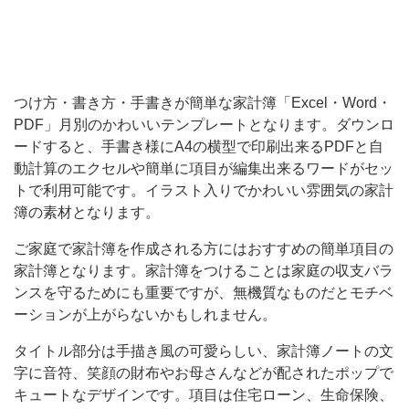
ー
ド
す
る
つけ方・書き方・手書きが簡単な家計簿「Excel・Word・
PDF」月別のかわいいテンプレートとなります。ダウンロ
と、
ードすると、手書き様にA4の横型で印刷出来るPDFと自
手
動計算のエクセルや簡単に項目が編集出来るワードがセッ
書
トで利用可能です。イラスト入りでかわいい雰囲気の家計
き
簿の素材となります。
様
ご家庭で家計簿を作成される方にはおすすめの簡単項目の
に
家計簿となります。家計簿をつけることは家庭の収支バラ
ンスを守るためにも重要ですが、無機質なものだとモチベ
A4
ーションが上がらないかもしれません。
の
横
タイトル部分は手描き風の可愛らしい、家計簿ノートの文
字に音符、笑顔の財布やお母さんなどが配されたポップで
型
キュートなデザインです。項目は住宅ローン、生命保険、
で