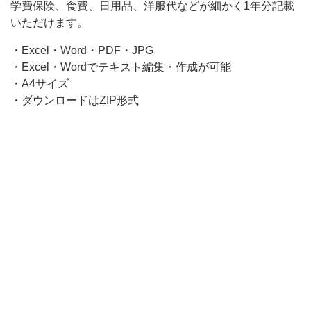
学費保険、食費、日用品、洋服代などが細かく1年分記載
印
いただけます。
刷
・Excel・Word・PDF・JPG
出
・Excel・Wordでテキスト編集・作成が可能
来
・A4サイズ
る
・ダウンロードはZIP形式
P