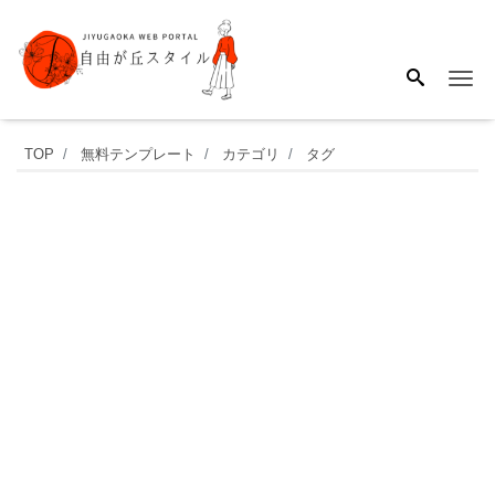
Me
手
TOP
無料テンプレート
カテゴリ
タグ
作
り
が
簡
単！
か
わ
い
イ
ラ