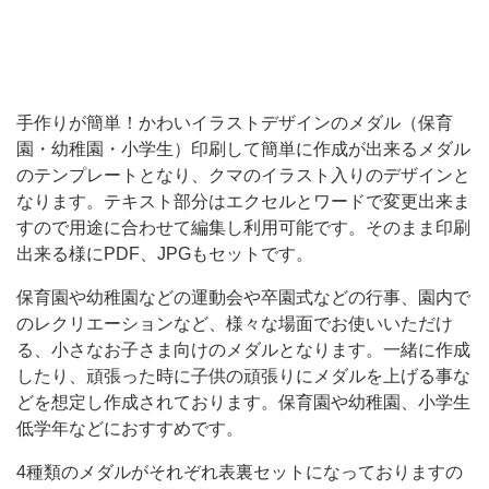
来
る
メ
ダ
手作りが簡単！かわいイラストデザインのメダル（保育
園・幼稚園・小学生）印刷して簡単に作成が出来るメダル
ル
のテンプレートとなり、クマのイラスト入りのデザインと
の
なります。テキスト部分はエクセルとワードで変更出来ま
テ
すので用途に合わせて編集し利用可能です。そのまま印刷
ン
出来る様にPDF、JPGもセットです。
プ
保育園や幼稚園などの運動会や卒園式などの行事、園内で
レ
のレクリエーションなど、様々な場面でお使いいただけ
る、小さなお子さま向けのメダルとなります。一緒に作成
ー
したり、頑張った時に子供の頑張りにメダルを上げる事な
ト
どを想定し作成されております。保育園や幼稚園、小学生
と
低学年などにおすすめです。
な
4種類のメダルがそれぞれ表裏セットになっておりますの
り、