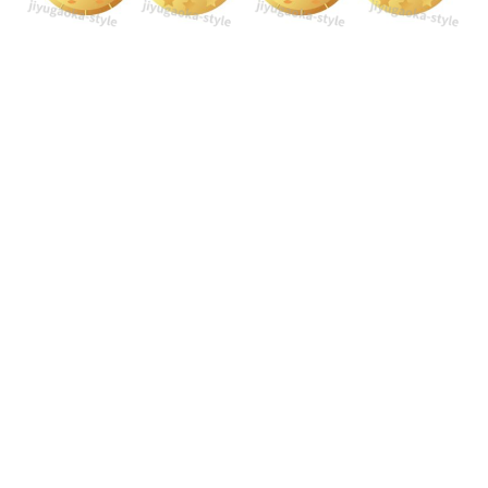
園・
小
学
生）
印
刷
し
て
簡
単
に
作
成
が
出