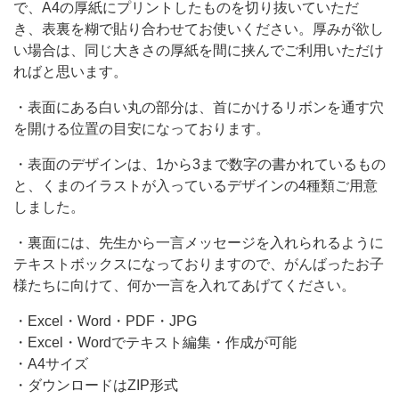
で、A4の厚紙にプリントしたものを切り抜いていただ
ク
き、表裏を糊で貼り合わせてお使いください。厚みが欲し
マ
い場合は、同じ大きさの厚紙を間に挟んでご利用いただけ
ればと思います。
の
イ
・表面にある白い丸の部分は、首にかけるリボンを通す穴
ラ
を開ける位置の目安になっております。
ス
・表面のデザインは、1から3まで数字の書かれているもの
ト
と、くまのイラストが入っているデザインの4種類ご用意
しました。
入
り
・裏面には、先生から一言メッセージを入れられるように
の
テキストボックスになっておりますので、がんばったお子
様たちに向けて、何か一言を入れてあげてください。
デ
ザ
・Excel・Word・PDF・JPG
イ
・Excel・Wordでテキスト編集・作成が可能
・A4サイズ
ン
・ダウンロードはZIP形式