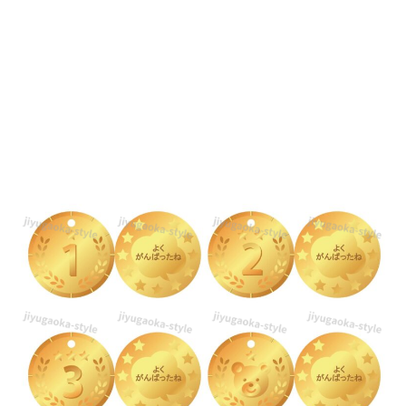
ス
ト
デ
ザ
イ
ン
の
メ
ダ
ル
（保
育
園・
幼
稚