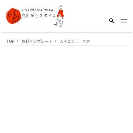
Me
会
TOP
無料テンプレート
カテゴリ
タグ
社
や
事
務
所
の
夏
季
休
業