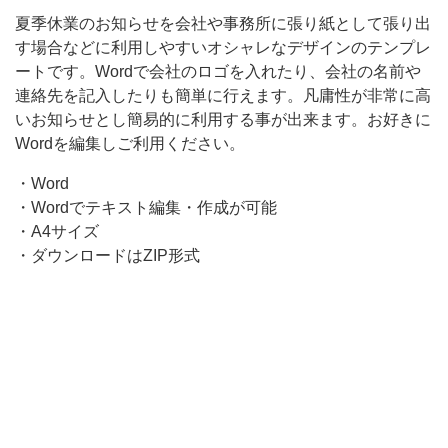
事
夏季休業のお知らせを会社や事務所に張り紙として張り出
す場合などに利用しやすいオシャレなデザインのテンプレ
務
ートです。Wordで会社のロゴを入れたり、会社の名前や
所
連絡先を記入したりも簡単に行えます。凡庸性が非常に高
に
いお知らせとし簡易的に利用する事が出来ます。お好きに
張
Wordを編集しご利用ください。
り
・Word
紙
・Wordでテキスト編集・作成が可能
・A4サイズ
と
・ダウンロードはZIP形式
し
て
張
り
出
す