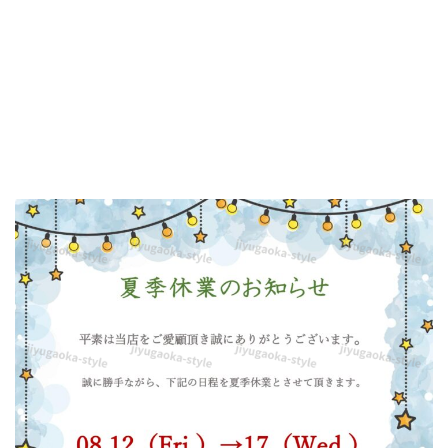
の
張
り
紙
や
お
知
ら
せ
と
し
て
使
え
る