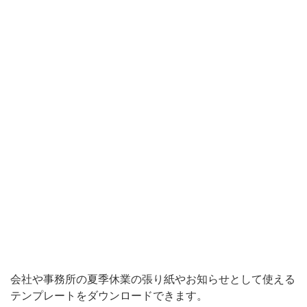
ま
す。
夏
季
休
業
の
お
知
ら
せ
を
会
会社や事務所の夏季休業の張り紙やお知らせとして使える
社
テンプレートをダウンロードできます。
や