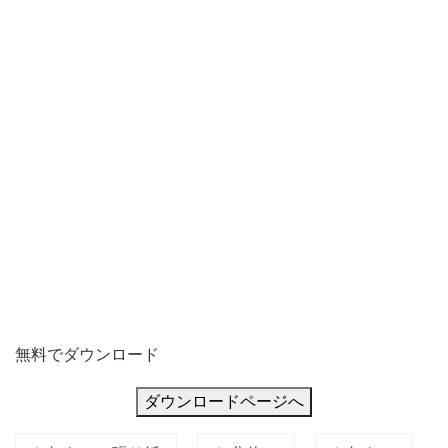
場
合
な
ど
に
利
用
し
無料でダウンロード
ダウンロードページへ