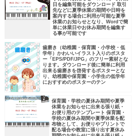
日を編集可能をダウンロード 取引
先などに夏季休業の期間や日時を
案内する場合に利用が可能な夏季
休業のお知らせとなり、Wordで簡
単に休業日やお休み期間を編集す
る事が可能です
歯磨き（幼稚園・保育園・小学校・低
学年）かわいいイラスト入りのポスタ
ー「EPS/PDF/JPG」のフリー素材とな
ります。ダウンロード後に簡単に利用
出来る歯磨きを啓発するポスターとな
り、幼稚園や保育園・小学生の低学年
におすすめのポスターのテン
保育園・学校の夏休み期間や夏季
休業をお知らせに出来る張り紙・
お便り用のテンプレート 保育園・
学校の夏休み期間や夏季休業を配
布物として、お便りやプリントで
配る場合や教室に張り出す夏休み
期間のお知らせに出来る張り紙・