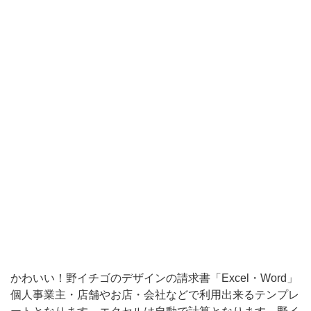
プ
レ
ー
ト
と
な
り
ま
す。
エ
ク
セ
ル
かわいい！野イチゴのデザインの請求書「Excel・Word」
は
個人事業主・店舗やお店・会社などで利用出来るテンプレ
自