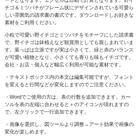
ートとなります。エクセルは自動で計算となります。野イ
動
チゴ＆ミツバチがフレーム状にデザインされている可愛ら
しい雰囲気の請求書の書式です。ダウンロードしお好きな
で
素材をご利用ください。
計
算
小粒で可愛い野イチゴとミツバチをモチーフにした請求書
で、野イチゴは鉢植えなど観賞用としても親しまれていま
と
す。葉っぱは立派ですが実は小さくて、緑と赤のバランス
な
が可愛い植物となり、小さくても香りも味もイチゴです。
り
会社・お店・個人など幅広く利用が可能な素材です。
ま
・テキストボックス内の本文は編集可能ですが、フォント
す。
を変えると行間などが変化しますのでご注意ください。
・Wordでご使用の方は、表の行数を追加できます。カー
ソルを表の左端に合わせると＋のアイコンが現れますの
で、左クリックで一行追加できます。
・画像を選択し、図ツールより調整→アート効果で画像の
変化が楽しめます。