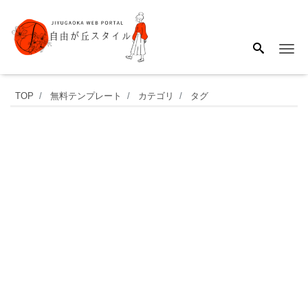
Me
か
TOP
無料テンプレート
カテゴリ
タグ
わ
い
い！
野
イ
チ
ゴ
の
デ
ザ