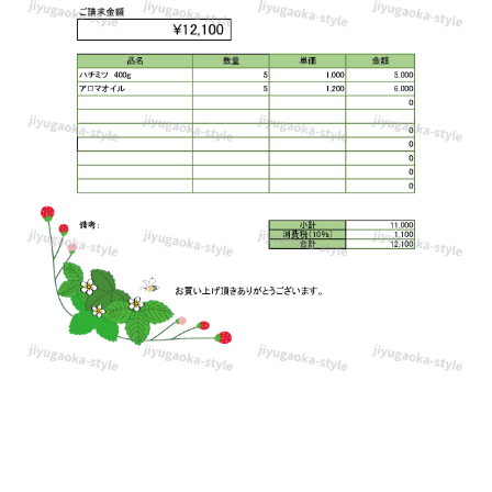
や
お
店・
会
社
な
ど
で
利
用
出
来
る
テ
ン