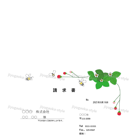
イ
ン
の
請
求
書
「Excel・
Word」
個
人
事
業
主・
店
舗