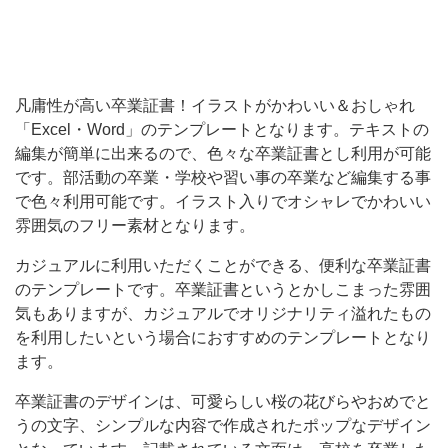
ト
の
編
凡庸性が高い卒業証書！イラストがかわいい＆おしゃれ
集
「Excel・Word」のテンプレートとなります。テキストの
が
編集が簡単に出来るので、色々な卒業証書とし利用が可能
簡
です。部活動の卒業・学校や習い事の卒業など編集する事
単
で色々利用可能です。イラスト入りでオシャレでかわいい
雰囲気のフリー素材となります。
に
出
カジュアルに利用いただくことができる、便利な卒業証書
のテンプレートです。卒業証書というとかしこまった雰囲
来
気もありますが、カジュアルでオリジナリティ溢れたもの
る
を利用したいという場合におすすめのテンプレートとなり
の
ます。
で、
卒業証書のデザインは、可愛らしい桜の花びらやおめでと
色々
うの文字、シンプルな内容で作成されたポップなデザイン
な