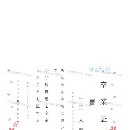
ラ
ス
ト
が
か
わ
い
い
＆
お
し
ゃ
れ
「Excel・
Word」