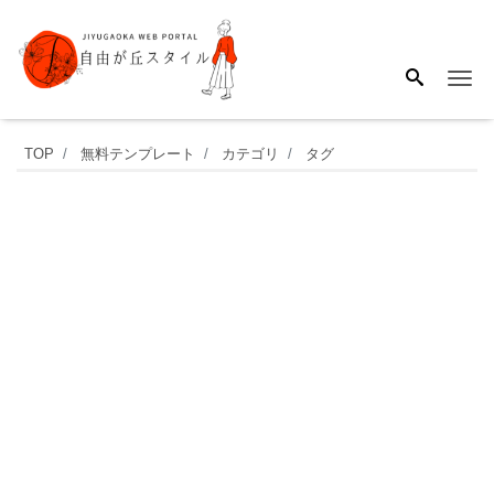
Me
凡
TOP
無料テンプレート
カテゴリ
タグ
庸
性
が
高
い
卒
業
証
書！
イ