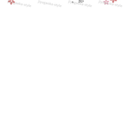
の
テ
ン
プ
レ
ー
ト
と
な
り
ま
す。
テ
キ
ス