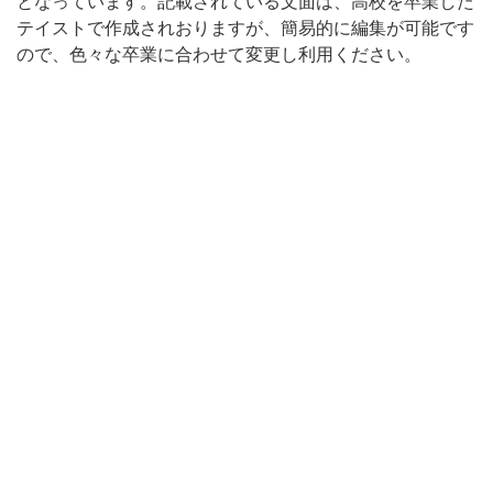
となっています。記載されている文面は、高校を卒業した
卒
テイストで作成されおりますが、簡易的に編集が可能です
ので、色々な卒業に合わせて変更し利用ください。
業
証
書
と
し
利
用
が
可