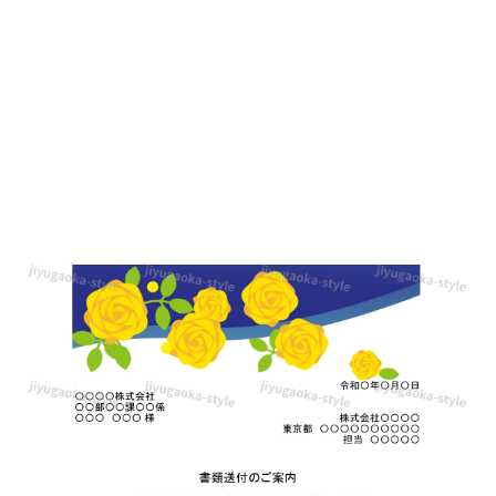
ト
／
黄
色
の
大
輪
の
バ
ラ
が
咲
き
誇
る