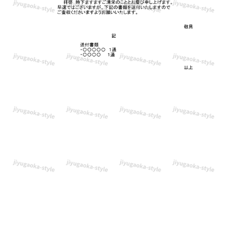
華
や
か
な
イ
ラ
ス
ト
入
り！
華
や
か
な
大