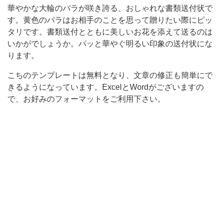
華やかな大輪のバラが咲き誇る、おしゃれな書類送付状で
類
す。黄色のバラはお相手のことを思って贈りたい際にピッ
送
タリです。書類送付とともに美しいお花を添えて送るのは
付
いかがでしょうか。パッと華やぐ明るい印象の送付状にな
状
ります。
で
こちのテンプレートは無料となり、文章の修正も簡単にで
す。
きるようになっています。ExcelとWordがございますの
で、お好みのフォーマットをご利用下さい。
黄
色
の
バ
ラ
は
お
相