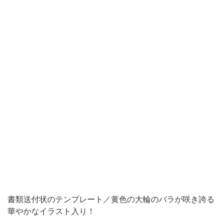
輪
の
バ
ラ
が
咲
き
誇
る、
お
し
ゃ
れ
書類送付状のテンプレート／黄色の大輪のバラが咲き誇る
な
華やかなイラスト入り！
書