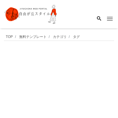
Me
書
TOP
無料テンプレート
カテゴリ
タグ
類
送
付
状
の
テ
ン
プ
レ
ー