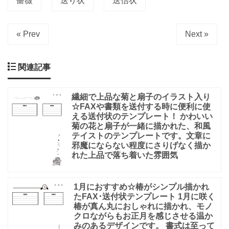
薔薇
送り状
送信状
« Prev
Next »
関連記事
繊細で上品な菊と扇子のイラスト入り
☆FAXや書類を送付する時に便利に使
える送付状のテンプレート！ かわいい
菊の花と扇子が一緒に描かれた、和風
テイストのテンプレートです。文章に
邪魔にならない程度にさりげなく描か
れた上品で落ち着いた雰囲気
1月におすすめ☆椿がシンプル描かれ
たFAX･送付状テンプレート 1月に咲く
椿が真ん丸におしゃれに描かれ、モノ
クロながらもお正月を感じさせる温か
みのあるデザインです。 書式は至って