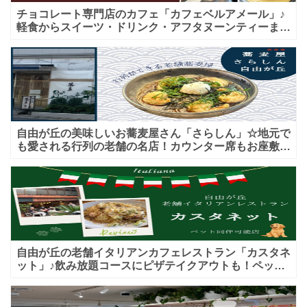
チョコレート専門店のカフェ「カフェベルアメール」♪
軽食からスイーツ・ドリンク・アフタヌーンティーまで
★子連れＯＫ！ギフトにも！
自由が丘の美味しいお蕎麦屋さん「さらしん」☆地元で
も愛される行列の老舗の名店！カウンター席もお座敷も
♪テイクアウトメニューもあり！
自由が丘の老舗イタリアンカフェレストラン「カスタネ
ット」♪飲み放題コースにピザテイクアウトも！ペット
入店可能♪喫煙可能な開放的なテラス席あり♪