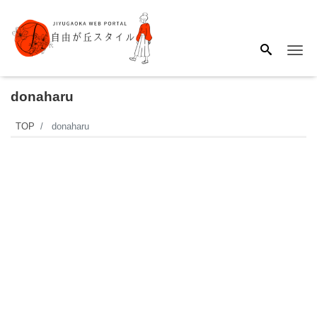
Me
donaharu
TOP
donaharu