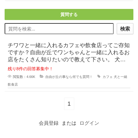
質問する
検索
チワワと一緒に入れるカフェや飲食店ってご存知
ですか？自由が丘でワンちゃんと一緒に入れるお
店をたくさん知りたいので教えて下さい。 犬を
飼い始めたばかりでお店でのマナーや飽きさせ
残り8件の回答募集中！
閲覧数：4.66K
自由が丘の事なら何でも質問！
カフェ
犬と一緒
飲食店
1
会員登録
または
ログイン