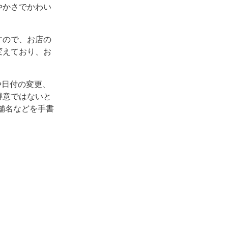
やかさでかわい
すので、お店の
変えており、お
や日付の変更、
得意ではないと
舗名などを手書