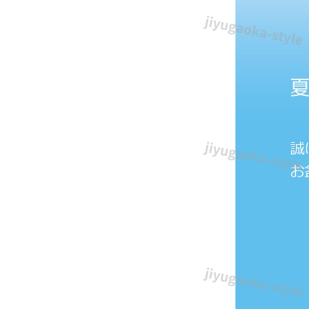
せ
す
る
た
め
の
張
り
紙
の