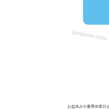
テ
ン
プ
レ
ー
ト
と
な
り
お盆休みや夏季休業日