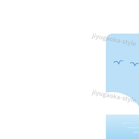
夏
季
休
業
日
を
お
知
ら