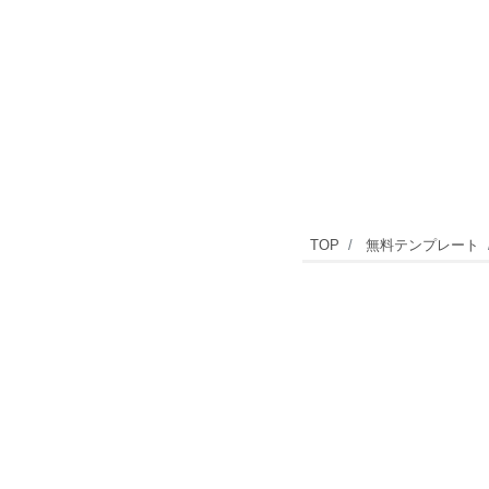
お
TOP
無料テンプレート
盆
休
み
や