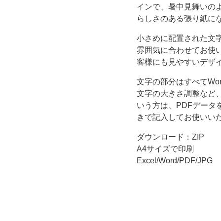
夏
インで、暑中見舞いの
らしさのある張り紙に
の
小さめに配置された文
雰囲気に合わせてお使
海
客様にも見やすいデザ
を
文字の部分はすべてWo
文字の大きさ調整など
イ
いう方は、PDFデータ
きで記入してお使いい
メ
ダウンロード：ZIP
ー
A4サイズで印刷
Excel/Word/PDF/JPG
ジ
し