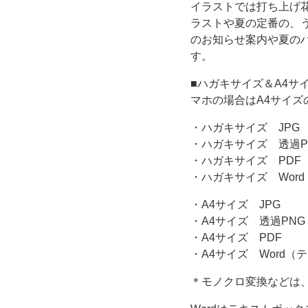
イラストでは打ち上げ
ト
ラストや夏の定番の、
のお知らせ案内や夏の
の
す。
■ハガキサイズ＆A4サ
フ
マホの場合はA4サイズ
レ
・ハガキサイズ JPG
・ハガキサイズ 透過P
ー
・ハガキサイズ PDF
・ハガキサイズ Wor
ム・
・A4サイズ JPG
飾
・A4サイズ 透過PNG
・A4サイズ PDF
り
・A4サイズ Word
＊モノクロ変換などは
枠）