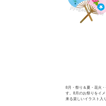
ザ
イ
ン
（か
わ
い
い
イ
8月・祭り＆夏・花火
ラ
す。8月のお祭りをイ
来る楽しいイラスト入
ス