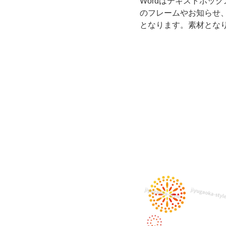
Wordはテキストボッ
素
のフレームやお知らせ
となります。素材とな
材
と
な
り
ま
す。
8
月