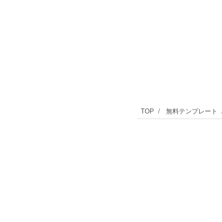
8
TOP
無料テンプレート
月・
祭
り
＆