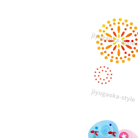
夏・
花
火・
手
書
き
風
の
デ